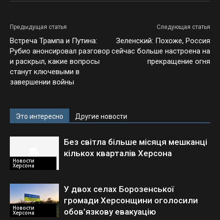
Предыдущая статья
Следующая статья
Встреча Трампа и Путина:
Зеленский: Похоже, Россия
Рубио анонсировал разговор
сейчас больше настроена на
и раскрыл, какие вопросы
прекращение огня
станут ключевыми в
завершении войны
Это интересно
Другие новости
Без світла більше місяця мешканці
кількох кварталів Херсона
Новости
Херсона
У двох селах Борозенської
громади Херсонщини оголосили
Новости
обов’язкову евакуацію
Херсона