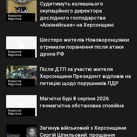
Судитимуть колишнього
окупаційного директора
Новости
дослідного господарства
Херсона
«Асканійське» на Херсонщині
Шестеро жителів Нововоронцовки
отримали поранення після атаки
Новости
дрона РФ
Херсона
Після ДТП за участю жителя
Херсонщини Президент відповів на
Новости
петицію щодо порушників ПДР
Херсона
Магнітні бурі 8 серпня 2026:
геомагнітна обстановка спокійна
Новости
Херсона
Загинув військовий з Херсонщини
Сергій Шпильовий: прощання