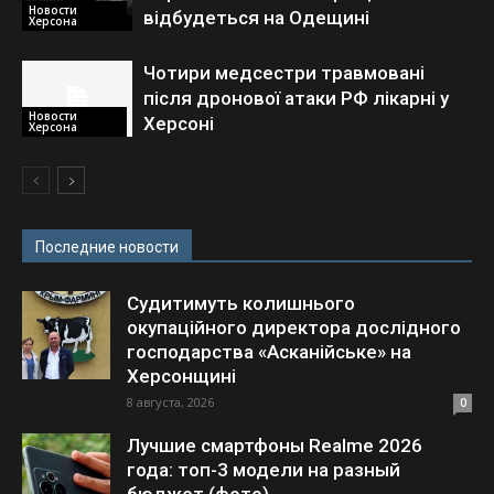
Новости
відбудеться на Одещині
Херсона
Чотири медсестри травмовані
після дронової атаки РФ лікарні у
Новости
Херсоні
Херсона
Последние новости
Судитимуть колишнього
окупаційного директора дослідного
господарства «Асканійське» на
Херсонщині
8 августа, 2026
0
Лучшие смартфоны Realme 2026
года: топ-3 модели на разный