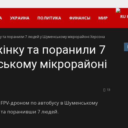
А
УКРАИНА
ПОЛИТИКА
ФИНАНСЫ
МИР
ку та поранили 7 людей у Шуменському мікрорайоні Херсона
інку та поранили 7
ькому мікрорайоні
13
и FPV-дроном по автобусу в Шуменському
 та поранивши 7 людей.