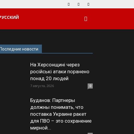
РУССКИЙ
Последние новости
На Херсонщині через
російські атаки поранено
понад 20 людей
7 августа, 2026
0
Буданов: Партнеры
должны понимать, что
поставка Украине ракет
для ПВО – это сохранение
мирной...