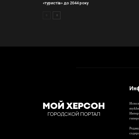
«туристів» до 2044 року
Ин
Испол
mykhe
Интер
гипер
Редакц
содер