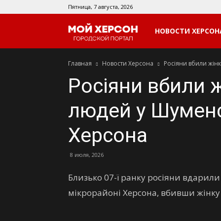
Пятница, 7 августа, 2026
Мой
НОВОСТИ ХЕРСОН
Главная
Новости Херсона
Росіяни вбили жін
Херсон
Росіяни вбили ж
людей у Шуменс
Херсона
8 июля, 2026
Близько 07-ї ранку росіяни вдарил
мікрорайоні Херсона, вбивши жінку