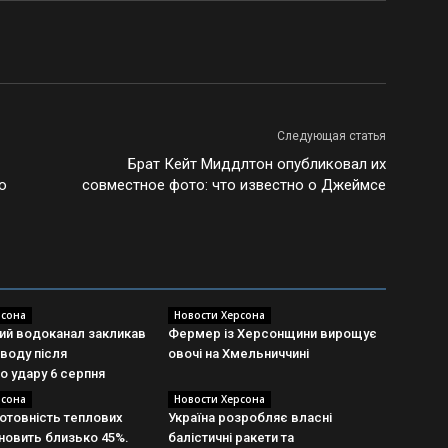
Следующая статья
Брат Кейт Миддлтон опубликовал их
о
совместное фото: что известно о Джеймсе
рсона
Новости Херсона
ий водоканал закликав
Фермер із Херсонщини вирощує
воду після
овочі на Хмельниччині
о удару 6 серпня
рсона
Новости Херсона
готовність теплових
Україна розробляє власні
новить близько 45%.
балістичні ракети та