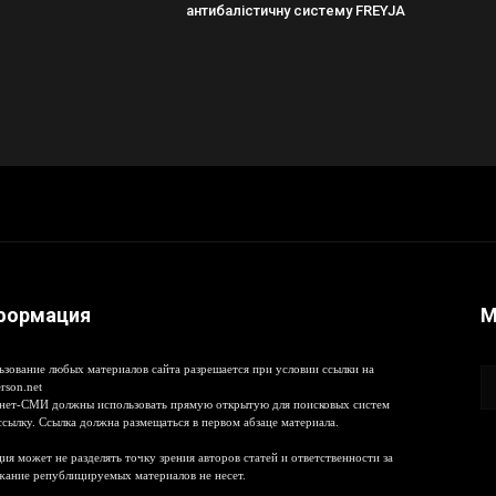
антибалістичну систему FREYJA
формация
М
ьзование любых материалов сайта разрешается при условии ссылки на
rson.net
нет-СМИ должны использовать прямую открытую для поисковых систем
ссылку. Ссылка должна размещаться в первом абзаце материала.
ия может не разделять точку зрения авторов статей и ответственности за
жание републицируемых материалов не несет.