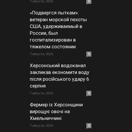
7 августа, 2026
0
«Подвергся пыткам»:
ветеран морской пехоты
США, удерживаемый в
России, был
госпитализирован в
тяжелом состоянии
7 августа, 2026
0
Херсонський водоканал
закликав економити воду
після російського удару 6
серпня
7 августа, 2026
0
Фермер із Херсонщини
вирощує овочі на
Хмельниччині
7 августа, 2026
0