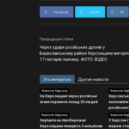
Facebook
Twitter
VK
Предыдущая статья
Через удари російських дронів у
Бериславському районі Херсонщини вигоріл
17 гектарів пшениці. ФОТО. ВІДЕО
Это интересно
Другие новости
Новости Херсона
Новости Хе
На Херсонщині через російські
Херсонськ
атаки поранено понад 20 людей
економити 
російськог
Новости Херсона
Новости Хе
Окупанти на лівобережжі
У Херсоні 
Херсонщини планують 5 мільйонів
мереж ста