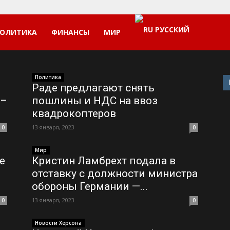
РУССКИЙ
ОЛИТИКА
ФИНАНСЫ
МИР
Политика
Раде предлагают снять
 –
пошлины и НДС на ввоз
квадрокоптеров
13 января, 2023
0
0
Мир
е
Кристин Ламбрехт подала в
отставку с должности министра
обороны Германии —...
13 января, 2023
0
0
Новости Херсона