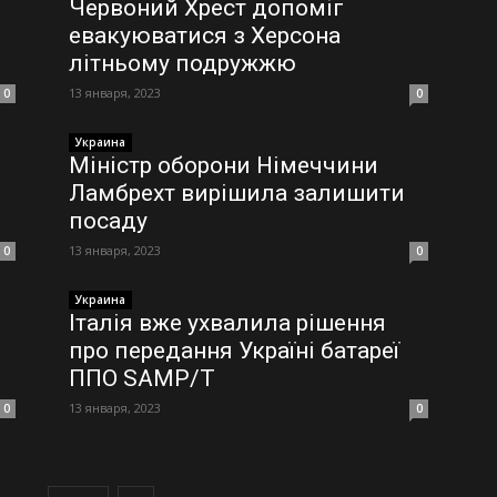
Червоний Хрест допоміг
евакуюватися з Херсона
літньому подружжю
13 января, 2023
0
0
Украина
Міністр оборони Німеччини
Ламбрехт вирішила залишити
посаду
13 января, 2023
0
0
Украина
Італія вже ухвалила рішення
про передання Україні батареї
ППО SAMP/T
13 января, 2023
0
0