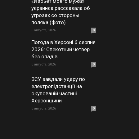
«Избьет моего мужа»:
украинка рассказала об
угрозах со стороны
поляка (фото)
6 августа, 2026
0
Погода в Херсоні 6 серпня
2026: Спекотний четвер
без опадів
6 августа, 2026
0
ЗСУ завдали удару по
електропідстанції на
окупованій частині
Херсонщини
6 августа, 2026
0