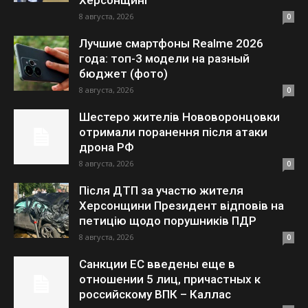
Херсонщині
8 августа, 2026
0
Лучшие смартфоны Realme 2026
года: топ-3 модели на разный
бюджет (фото)
8 августа, 2026
0
Шестеро жителів Нововоронцовки
отримали поранення після атаки
дрона РФ
8 августа, 2026
0
Після ДТП за участю жителя
Херсонщини Президент відповів на
петицію щодо порушників ПДР
8 августа, 2026
0
Санкции ЕС введены еще в
отношении 5 лиц, причастных к
российскому ВПК – Каллас