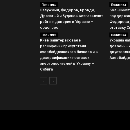
Политика
Политика
Залужный, Федоров, Бровди,
Большинст
Драпатый и Буданов возглавляют
поддержив
рейтинг доверия в Украине –
Федорова,
соцопрос
отставку С
Политика
Политика
Киев заинтересован в
Украина н
расширении присутствия
довоенны
азербайджанского бизнеса и в
двусторон
диверсификации поставок
Азербайдж
энергоносителей в Украину –
Сибига