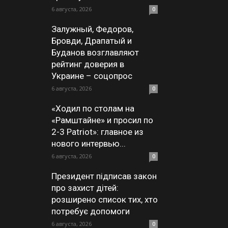
6 августа, 2026
0
Залужный, Федоров,
Бровди, Драпатый и
Буданов возглавляют
рейтинг доверия в
Украине – соцопрос
6 августа, 2026
0
«Ходил по столам на
«Рамштайне» и просил по
2-3 Patriot»: главное из
нового интервью...
6 августа, 2026
0
Президент підписав закон
про захист дітей:
розширено список тих, хто
потребує допомоги
6 августа, 2026
0