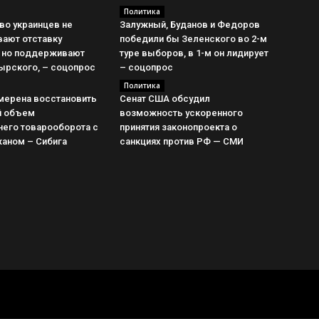
Политика
во украинцев не
Залужный, Буданов и Федоров
ают отставку
победили бы Зеленского во 2-м
 но поддерживают
туре выборов, в 1-м он лидирует
ырского, – соцопрос
– соцопрос
Политика
амерена восстановить
Сенат США обсудил
й объем
возможность ускоренного
него товарооборота с
принятия законопроекта о
аном – Сибига
санкциях против РФ — СМИ