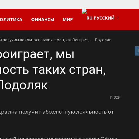
РУССКИЙ
ОЛИТИКА
ФИНАНСЫ
МИР
ы получим лояльность таких стран, как Венгрия, — Подоляк
роиграет, мы
ость таких стран,
 Подоляк
329
Украина получит абсолютную лояльность от
сылкой на заявление советника главы Офиса