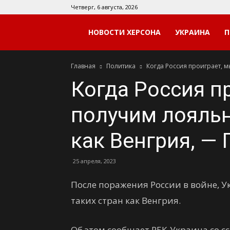
Четверг, 6 августа, 2026
Мой
НОВОСТИ ХЕРСОНА
УКРАИНА
П
Главная
Политика
Когда Россия проиграет, м
Херсон
Когда Россия п
получим лояльн
как Венгрия, —
25 апреля, 2023
После поражения России в войне, 
таких стран как Венгрия.
Об этом сообщает РБК-Украина со с