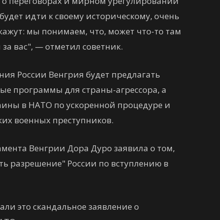
т о переговорах и мирном урегулировании
я будет идти к своему историческому, очень
кажут: мы понимаем, что, может что-то там
за вас", — отметил советник.
ния России Венгрия будет предлагать
е программы для страны-агрессора, а
аины в НАТО по ускоренной процедуре и
ких военных преступников.
мента Венгрии Дора Дуро заявила о том,
ть разрешение" России по вступлению в
ли это скандальное заявление о