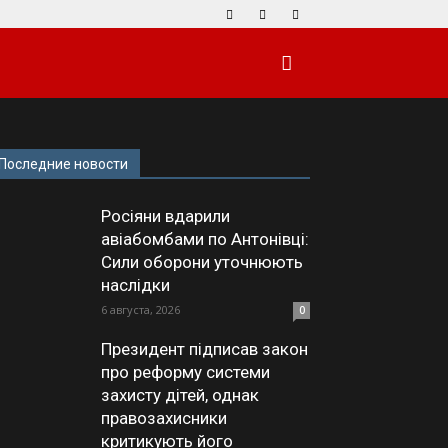
Последние новости
Росіяни вдарили
авіабомбами по Антонівці:
Сили оборони уточнюють
наслідки
6 августа, 2026
0
Президент підписав закон
про реформу системи
захисту дітей, однак
правозахисники
критикують його