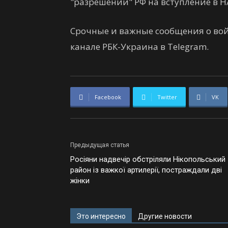
"разрешении" РФ на вступление в Н
Срочные и важные сообщения о вой
канале РБК-Украина в Telegram.
Facebook
Twitter
VK
Предыдущая статья
Росіяни надвечір обстріляли Нікопольський
район із важкої артилерії, постраждали дві
жінки
Это интересно
Другие новости