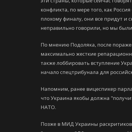
эти страны, которые сейчас говоря
конфликта, по мере того, как Росси
плохому финалу, они все придут и с
неправильно говорили, но мы были 
По мнению Подоляка, после пораже
максимально жесткие репарационны
также лоббировать вступление Укр
начало спецтрибунала для российс
Напомним, ранее вицеспикер парла
что Украина якобы должна "получи
НАТО.
Позже в МИД Украины раскритикова