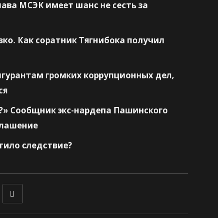
лава МСЭК имеет шанс не сесть за
ко. Как соратник Тягнибока получил
игурантам громких коррупционных дел,
ся
?» Сообщник экс-нардепа Пашинского
глашение
тило следствие?