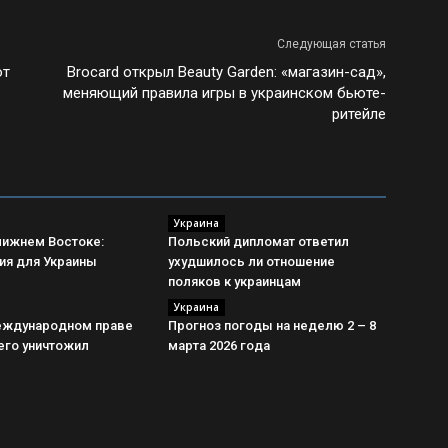
Следующая статья
ют
Brocard открыл Beauty Garden: «магазин-сад»,
меняющий правила игры в украинском бьюте-
ритейле
Украина
лижнем Востоке:
Польский дипломат ответил
ия для Украины
ухудшилось ли отношение
поляков к украинцам
Украина
еждународном праве
Прогноз погоды на неделю 2 – 8
 его уничтожил
марта 2026 года