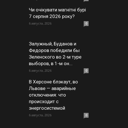
Чи очікувати магнітні бурі
7 серпня 2026 року?
6 августа, 2026
0
Залужный, Буданов и
Федоров победили бы
Зеленского во 2-м туре
выборов, в 1-м он...
6 августа, 2026
0
В Херсоне блэкаут, во
Львове — аварийные
отключения: что
происходит с
энергосистемой
6 августа, 2026
0