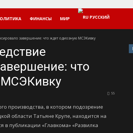
РУССКИЙ
ОЛИТИКА
ФИНАНСЫ
МИР
нсировало завершение: что ждет одиозную МСЭКивку
едствие
авершение: что
 МСЭКивку
55
го производства, в котором подозрение
кой области Татьяне Крупе, находится на
ся в публикации «Главкома» «Развилка