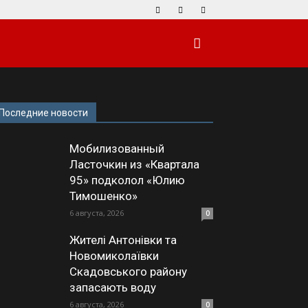
Последние новости
Мобилизованный
Ласточкин из «Квартала
95» подколол «Юлию
Тимошенко»
6 августа, 2026
0
Жителі Антонівки та
Новомиколаївки
Скадовського району
запасають воду
6 августа, 2026
0