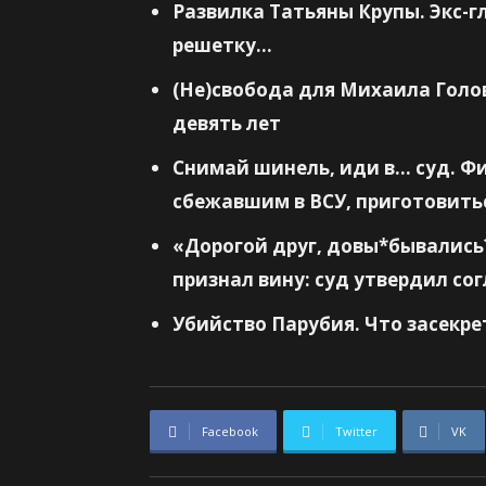
Развилка Татьяны Крупы. Экс-г
решетку…
(Не)свобода для Михаила Голов
девять лет
Снимай шинель, иди в… суд. Ф
сбежавшим в ВСУ, приготовить
«Дорогой друг, довы*бывались
признал вину: суд утвердил со
Убийство Парубия. Что засекре
Facebook
Twitter
VK