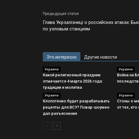
Предыдущая статья
Глава Укрзалізниці о российских атаках: Бь
по узловым станциям
Это интересно
Другие новости
Украина
Украина
Какой религиозный праздник
Война на Б
отмечается 4 марта 2026 года:
последств
традиции и молитва
Украина
Украина
Клопотенко будет разрабатывать
Стоны о м
рецепты для ВСУ? Повар-шоумен
от тех, кто
дал разъяснения