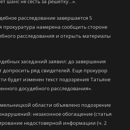
т шанс не сесть за решетку…».
удебное расследование завершается 5
ря прокуратура намерена сообщить стороне
ебного расследования и открыть материалы
 судебных заседаний заявил: до завершения
т допросить ряд свидетелей. Еще прокурор
сти будет изменен текст подозрения Татьяне
денного досудебного расследования».
 Хмельницкой области объявлено подозрение
онарушений: незаконное обогащение (статья
рирование недостоверной информации (ч. 2