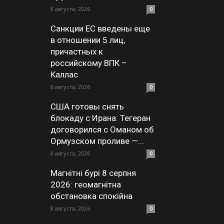
8 августа, 2026
0
Санкции ЕС введены еще
в отношении 5 лиц,
причастных к
российскому ВПК –
Каллас
8 августа, 2026
0
США готовы снять
блокаду с Ирана: Тегеран
договорился с Оманом об
Ормузском проливе —...
8 августа, 2026
0
Магнітні бурі 8 серпня
2026: геомагнітна
обстановка спокійна
8 августа, 2026
0