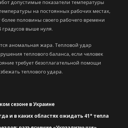
абот допустимые показатели температуры
температуры на постоянных рабочих местах,
т более половины своего рабочего времени
8 градусов выше нуля.
ается аномальная жара. Тепловой удар
арушения теплового баланса, если человек
стояние требует безотлагательной помощи
избежать теплового удара.
ком сезоне в Украине
гда и в каких областях ожидать 41° тепла
оездов: разъяснение «Укрзализныци»