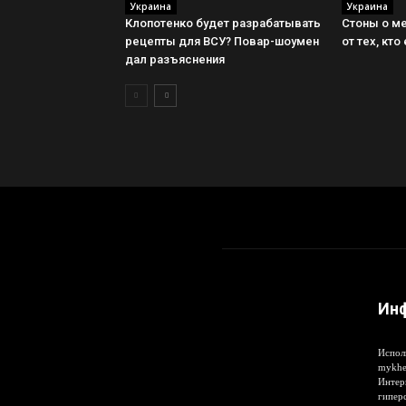
Украина
Украина
Клопотенко будет разрабатывать
Стоны о м
рецепты для ВСУ? Повар-шоумен
от тех, кто
дал разъяснения
Ин
Испол
mykhe
Интер
гипер