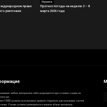
Украина
еждународном праве
Прогноз погоды на неделю 2 – 8
 его уничтожил
марта 2026 года
формация
М
ьзование любых материалов сайта разрешается при условии ссылки на
rson.net
нет-СМИ должны использовать прямую открытую для поисковых систем
ссылку. Ссылка должна размещаться в первом абзаце материала.