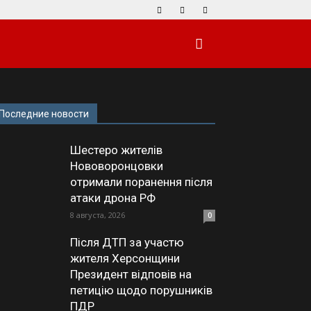
Последние новости
Шестеро жителів
Нововоронцовки
отримали поранення після
атаки дрона РФ
8 августа, 2026
0
Після ДТП за участю
жителя Херсонщини
Президент відповів на
петицію щодо порушників
ПДР