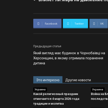
Facebook
Twitter
VK
Предыдущая статья
Який вигляд має будинок в Чорнобаївці на
Херсонщині, в якому отримала поранення
дитина
Это интересно
Другие новости
Украина
Украина
Какой религиозный праздник
Война на Б
отмечается 4 марта 2026 года:
последств
традиции и молитва