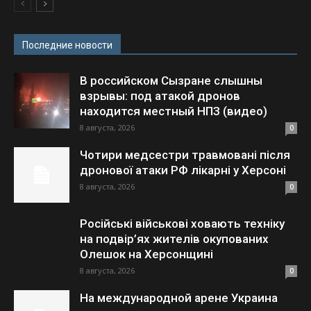
Последние новости
В российском Сызране слышны
взрывы: под атакой дронов
находится местный НПЗ (видео)
8 августа, 2026
0
Чотири медсестри травмовані після
дронової атаки РФ лікарні у Херсоні
8 августа, 2026
0
Російські військові ховають техніку
на подвір’ях жителів окупованих
Олешок на Херсонщині
8 августа, 2026
0
На международной арене Украина