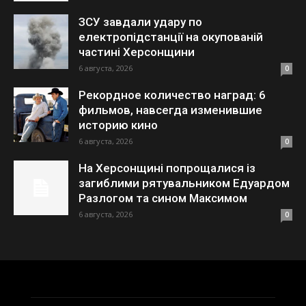
ЗСУ завдали удару по
електропідстанції на окупованій
частині Херсонщини
6 августа, 2026
0
Рекордное количество наград: 6
фильмов, навсегда изменившие
историю кино
6 августа, 2026
0
На Херсонщині попрощалися із
загиблими рятувальником Едуардом
Разлогом та сином Максимом
6 августа, 2026
0