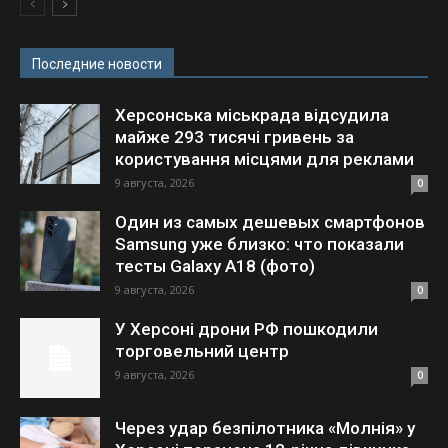
Последние новости
Херсонська міськрада відсудила
майже 293 тисячі гривень за
користування місцями для реклами
9 августа, 2026
0
Один из самых дешевых смартфонов
Samsung уже близко: что показали
тесты Galaxy A18 (фото)
9 августа, 2026
0
У Херсоні дрони РФ пошкодили
торговельний центр
9 августа, 2026
0
Через удар безпілотника «Молнія» у