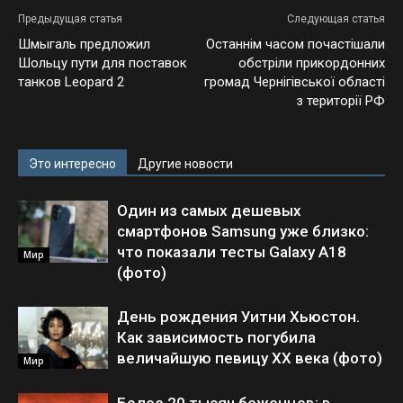
Предыдущая статья
Следующая статья
Шмыгаль предложил
Останнім часом почастішали
Шольцу пути для поставок
обстріли прикордонних
танков Leopard 2
громад Чернігівської області
з території РФ
Это интересно
Другие новости
Один из самых дешевых
смартфонов Samsung уже близко:
что показали тесты Galaxy A18
Мир
(фото)
День рождения Уитни Хьюстон.
Как зависимость погубила
величайшую певицу XX века (фото)
Мир