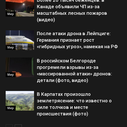
Более 20 тысяч беженцев: в
Канаде объявили ЧП из-за
масштабных лесных пожаров
Мир
(видео)
После атаки дрона в Лейпциге:
Германия признает рост
«гибридных угроз», намекая на РФ
Мир
В российском Белгороде
прогремели взрывы из-за
«массированной атаки» дронов:
Мир
детали (фото, видео)
В Карпатах произошло
землетрясение: что известно о
силе толчков и месте
Мир
происшествия (фото)