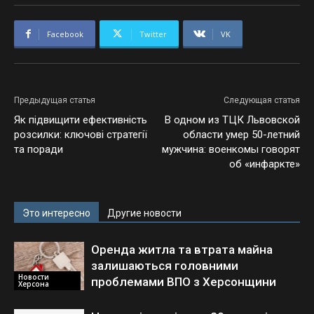
Facebook
Twitter
VK
Предыдущая статья
Следующая статья
Як підвищити ефективність
В одном из ТЦК Львовской
розсилки: ключові стратегії
области умер 50-летний
та поради
мужчина: военкомы говорят
об «инфаркте»
Это интересно
Другие новости
Оренда житла та втрата майна
залишаються головними
Новости
проблемами ВПО з Херсонщини
Херсона