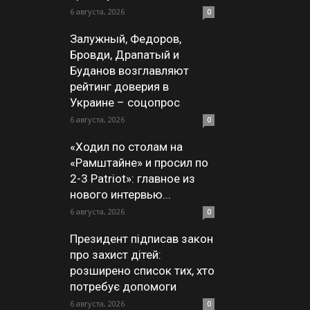
6 августа, 2026
0
Залужный, Федоров,
Бровди, Драпатый и
Буданов возглавляют
рейтинг доверия в
Украине – соцопрос
6 августа, 2026
0
«Ходил по столам на
«Рамштайне» и просил по
2-3 Patriot»: главное из
нового интервью...
6 августа, 2026
0
Президент підписав закон
про захист дітей:
розширено список тих, хто
потребує допомоги
6 августа, 2026
0