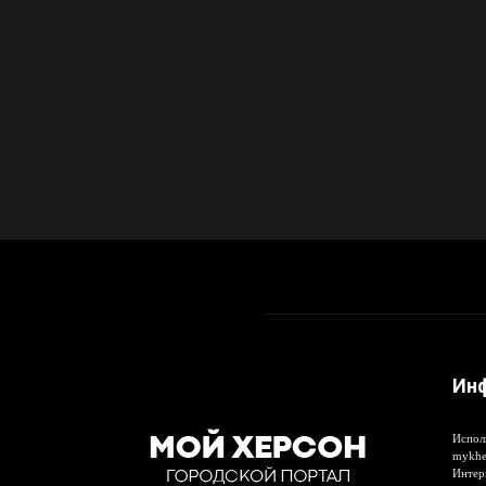
Ин
Испол
mykhe
Интер