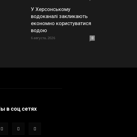
У Херсонському
водоканалі закликають
економно користуватися
водою
6 августа, 2026
0
ы в соц сетях